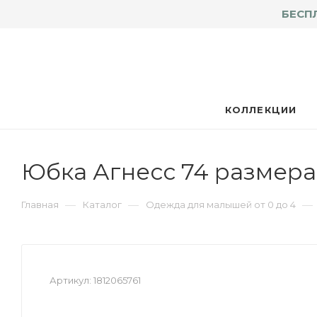
БЕСП
КОЛЛЕКЦИИ
Юбка Агнесс 74 размера
—
—
—
Главная
Каталог
Одежда для малышей от 0 до 4
Артикул:
1812065761