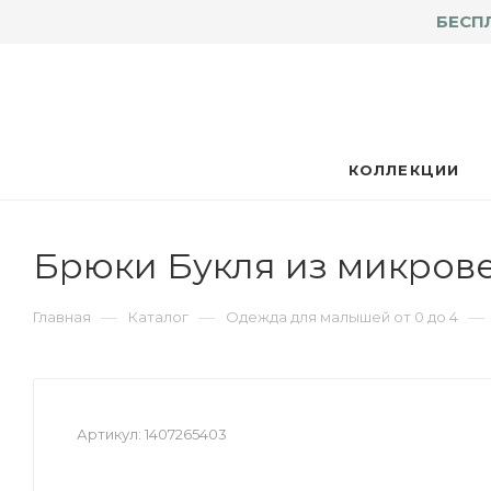
БЕСП
КОЛЛЕКЦИИ
Брюки Букля из микрове
—
—
—
Главная
Каталог
Одежда для малышей от 0 до 4
Артикул:
1407265403