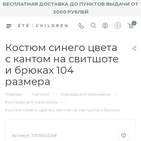
БЕСПЛАТНАЯ ДОСТАВКА ДО ПУНКТОВ ВЫДАЧИ ОТ
3000 РУБЛЕЙ
0
Костюм синего цвета
с кантом на свитшоте
и брюках 104
размера
—
—
—
Главная
Каталог
Одежда для мальчиков
—
Костюмы для мальчиков
Костюм синего цвета с кантом на свитшоте и брюках
Артикул:
3305043248