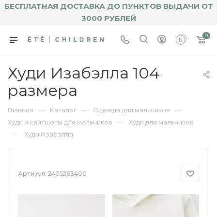
БЕСПЛАТНАЯ ДОСТАВКА ДО ПУНКТОВ ВЫДАЧИ ОТ
3000 РУБЛЕЙ
0
Худи Изабэлла 104
размера
—
—
—
Главная
Каталог
Одежда для мальчиков
—
Худи и свитшоты для мальчиков
Худи для мальчиков
—
Худи Изабэлла
Артикул:
2405263400