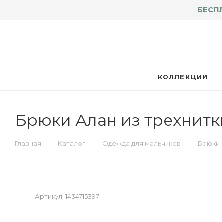
БЕСП
КОЛЛЕКЦИИ
Брюки Алан из трехнитки
—
—
—
Главная
Каталог
Одежда для мальчиков
Брюки 
Артикул:
1434715397