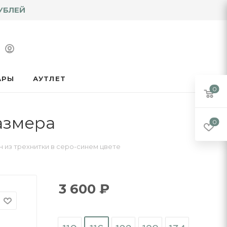
УБЛЕЙ
АРЫ
АУТЛЕТ
0
размера
0
 из трехнитки в серо-синем цвете
3 600
₽