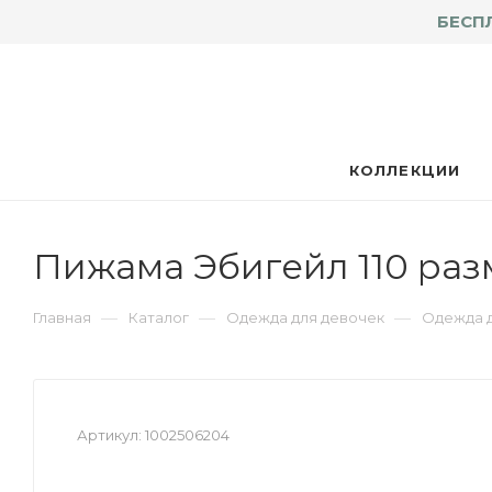
БЕСП
КОЛЛЕКЦИИ
Пижама Эбигейл 110 раз
—
—
—
Главная
Каталог
Одежда для девочек
Одежда д
Артикул:
1002506204