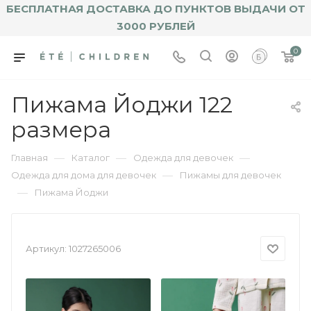
БЕСПЛАТНАЯ ДОСТАВКА ДО ПУНКТОВ ВЫДАЧИ ОТ
3000 РУБЛЕЙ
0
Пижама Йоджи 122
размера
—
—
—
Главная
Каталог
Одежда для девочек
—
Одежда для дома для девочек
Пижамы для девочек
—
Пижама Йоджи
Артикул:
1027265006