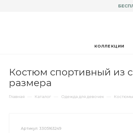
БЕСП
КОЛЛЕКЦИИ
Костюм спортивный из с
размера
—
—
—
Главная
Каталог
Одежда для девочек
Костюмы 
Артикул:
3305163249