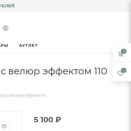
УБЛЕЙ
АРЫ
АУТЛЕТ
0
с велюр эффектом 110
0
тера с велюр эффектом
5 100
₽