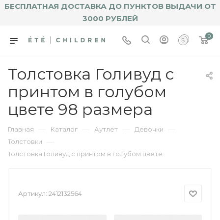
БЕСПЛАТНАЯ ДОСТАВКА ДО ПУНКТОВ ВЫДАЧИ ОТ
3000 РУБЛЕЙ
0
Толстовка Голивуд с
принтом в голубом
цвете 98 размера
—
—
—
—
Главная
Каталог
Аутлет
Девочки
—
Толстовки
Толстовка Голивуд с принтом в голубом цвете
Артикул:
2412132564