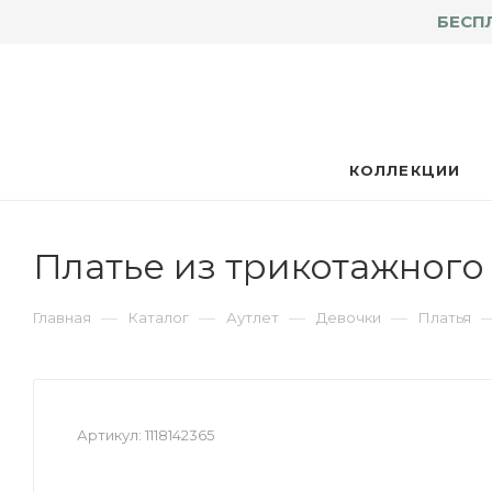
БЕСП
КОЛЛЕКЦИИ
Платье из трикотажного 
—
—
—
—
Главная
Каталог
Аутлет
Девочки
Платья
Артикул:
1118142365