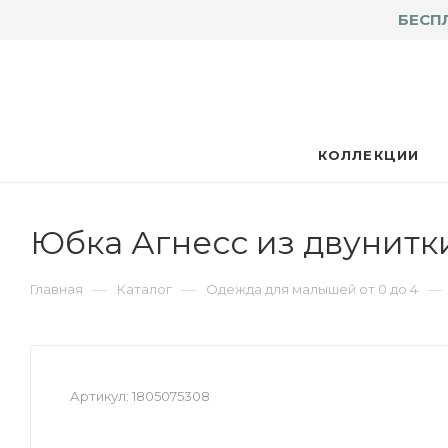
БЕСП
КОЛЛЕКЦИИ
Юбка Агнесс из двунитк
—
—
—
Главная
Каталог
Одежда для малышей от 0 до 4
Артикул:
1805075308