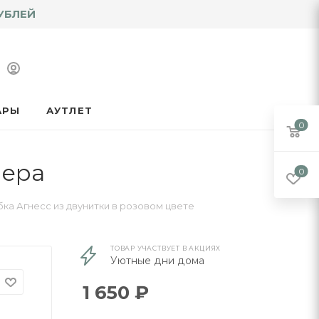
УБЛЕЙ
АРЫ
АУТЛЕТ
0
мера
0
ка Агнесс из двунитки в розовом цвете
ТОВАР УЧАСТВУЕТ В АКЦИЯХ
Уютные дни дома
1 650
₽