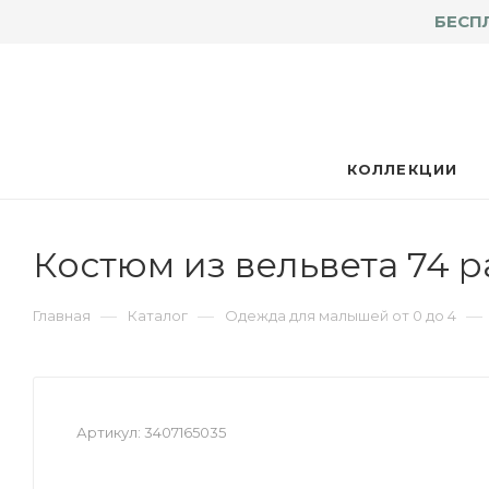
БЕСП
КОЛЛЕКЦИИ
Костюм из вельвета 74 
—
—
—
Главная
Каталог
Одежда для малышей от 0 до 4
Артикул:
3407165035