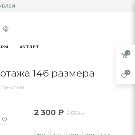
УБЛЕЙ
АРЫ
АУТЛЕТ
0
котажа 146 размера
0
о трикотажа
2 300
₽
2 550
₽