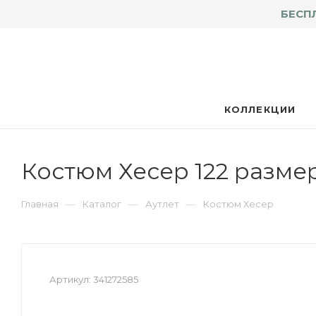
БЕСП
КОЛЛЕКЦИИ
Костюм Хесер 122 разме
—
—
—
Главная
Каталог
Аутлет
Костюм Хесер
Артикул:
341272585